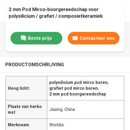
2 mm Pcd Mirco-boorgereedschap voor
polysilicium / grafiet / composietkeramiek
Beste prijs
Contacteer ons
PRODUCTOMSCHRIJVING
polysilicium pcd mirco boren
,
Hoog licht:
grafiet pcd mirco boren
,
2 mm pcd boorgereedschap
Plaats van herko
Jiaxing, China
mst
Merknaam
Worldia