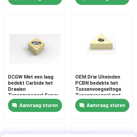
tussenvoegsel
Fabrieksreis
Kwaliteitscontrole
Contacteer ons
nieuws
DCGW Met een laag
OEM Drie Uiteinden
bedekt Carbide het
PCBN bedekte het
Draaien
Tussenvoegseltnga
Alle Gevallen
Tussenvoegsel Super
Tussenvoegsel met
Hard CBN
een laag Van gehard
Aanvraag sturen
Aanvraag sturen
Knipseltussenvoegsel
staal
Worldia-snijgereedschap
PCD-Knipseltussenvoegsels