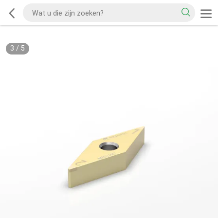
3
/
5