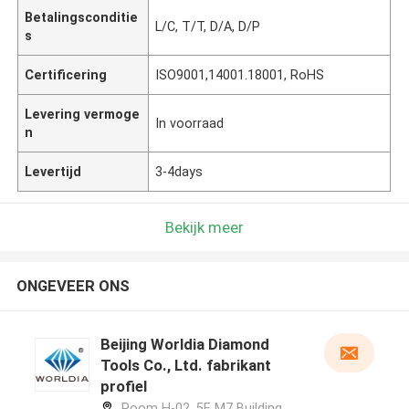
Betalingsconditie
L/C, T/T, D/A, D/P
s
Certificering
ISO9001,14001.18001, RoHS
Levering vermoge
In voorraad
n
Levertijd
3-4days
Bekijk meer
ONGEVEER ONS
Beijing Worldia Diamond
Tools Co., Ltd. fabrikant
profiel
Room H-02, 5F, M7 Building,