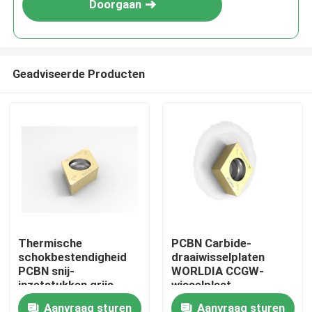
Doorgaan
Geadviseerde Producten
Thuis
Thermische
PCBN Carbide-
schokbestendigheid
draaiwisselplaten
Producten
PCBN snij-
WORLDIA CCGW-
inzetstukken grijs
wisselplaat
gietijzer DCGW-
Aanvraag sturen
Aanvraag sturen
Over ons