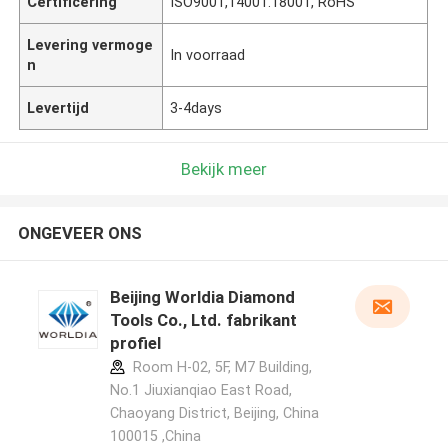
Certificering
ISO9001,14001.18001, RoHS
Levering vermoge
In voorraad
n
Levertijd
3-4days
Bekijk meer
ONGEVEER ONS
Beijing Worldia Diamond
Tools Co., Ltd. fabrikant
profiel
Room H-02, 5F, M7 Building,
No.1 Jiuxianqiao East Road,
Chaoyang District, Beijing, China
100015 ,China