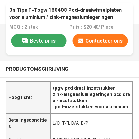
3n Tips F-Tpgw 160408 Pcd-draaiwisselplaten
voor aluminium / zink-magnesiumlegeringen
MOQ：2 stuk
Prijs：$20-40/ Piece
Beste prijs
Contacteer ons
PRODUCTOMSCHRIJVING
tpgw pcd draai-inzetstukken
,
zink-magnesiumlegeringen pcd dra
Hoog licht:
ai-inzetstukken
,
pcd-inzetstukken voor aluminium
Betalingsconditie
L/C, T/T, D/A, D/P
s