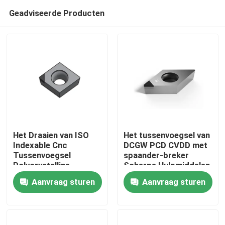
Geadviseerde Producten
Het Draaien van ISO
Het tussenvoegsel van
Indexable Cnc
DCGW PCD CVDD met
Tussenvoegsel
spaander-breker
Thuis
Polycrystalline
Scherpe Hulpmiddelen
Diamant 80° verbiedt
om
Aanvraag sturen
Aanvraag sturen
het tussenvoegsel van
Aluminiumlegeringen
Producten
de
Machinaal te bewerken
Hulpmiddelenwisser
Over ons