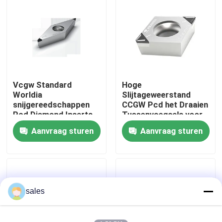
Fabrieksreis
Kwaliteitscontrole
Vcgw Standard
Hoge
Contacteer ons
Worldia
Slijtageweerstand
snijgereedschappen
CCGW Pcd het Draaien
Pcd Diamond Inserts
Tussenvoegsels voor
nieuws
voor
Aluminium
Aanvraag sturen
Aanvraag sturen
poedermetallurgie
Alle Gevallen
Worldia-snijgereedschap
sales
PCD-Knipseltussenvoegsels