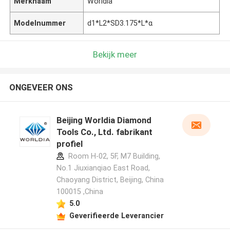
Merknaam
Worldia
Modelnummer
d1*L2*SD3.175*L*α
Bekijk meer
ONGEVEER ONS
Beijing Worldia Diamond
Tools Co., Ltd. fabrikant
profiel
Room H-02, 5F, M7 Building,
No.1 Jiuxianqiao East Road,
Chaoyang District, Beijing, China
100015 ,China
5.0
Geverifieerde Leverancier