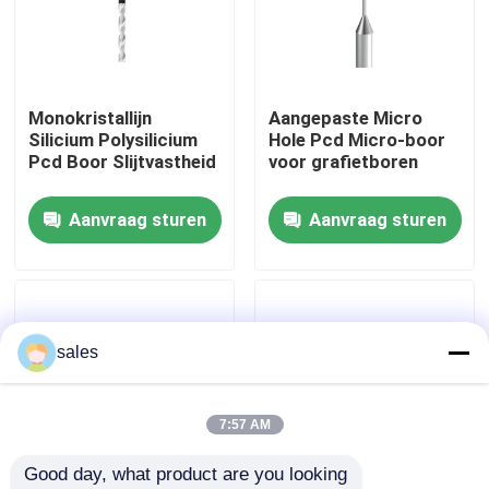
Fabrieksreis
Monokristallijn
Aangepaste Micro
Kwaliteitscontrole
Silicium Polysilicium
Hole Pcd Micro-boor
Pcd Boor Slijtvastheid
voor grafietboren
Contacteer ons
Aanvraag sturen
Aanvraag sturen
nieuws
Alle Gevallen
sales
Worldia-snijgereedschap
7:57 AM
Good day, what product are you looking 
PCD-Knipseltussenvoegsels