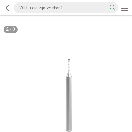
2
/
3