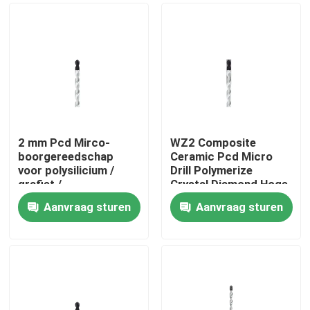
2 mm Pcd Mirco-
WZ2 Composite
boorgereedschap
Ceramic Pcd Micro
voor polysilicium /
Drill Polymerize
grafiet /
Crystal Diamond Hoge
composietkeramiek
hardheid
Aanvraag sturen
Aanvraag sturen
Thuis
Producten
Over ons